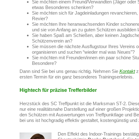
Sie möchten einem Freund/Verwandten (Jäger oder 
etwas Besonderes schenken?
Sie möchten sich für Jagdeinladungen revanchieren,
Revier?
Sie möchten Ihre heranwachsenden Kinder schonend
und sie von Anfang an zu guten Schützen ausbilden 
Sie haben Spaß am Schießen, aber keinen Jagdsche
Schützenverein an?
Sie müssen die nächste Ausflugstour Ihres Vereins od
organisieren und suchen “wieder mal was Neues”?
Sie möchten mit Freunden/innen ein paar schöne St
Besondere?
Dann sind Sie bei uns genau richtig. Nehmen Sie
Kontakt
z
ersten Termin für ein ganz besonderes Trainingserlebnis.
Hightech für präzise Trefferbilder
Herzstück des SC Treffpunkt ist die Marksman ST-2. Dieser 
nur eine realitätsnahe Darstellung auf einer großen Projekti
den Schützen mit Auswertungen von Treffpunktlage und Be
bei uns ist hochgradig effektiv gestaltet, kostengünstig un
Den Effekt des Indoor-Trainings bestäti