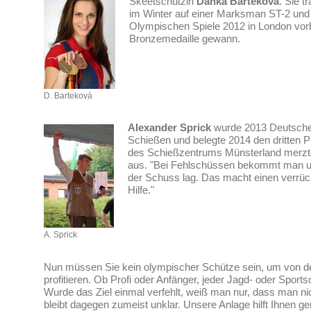
Skeetschützin
Danka Barteková
. Sie t
im Winter auf einer Marksman ST-2 und 
Olympischen Spiele 2012 in London vorbe
Bronzemedaille gewann.
D. Barteková
Alexander Sprick
wurde 2013 Deutscher
Schießen und belegte 2014 den dritten 
des Schießzentrums Münsterland merzte
aus. "Bei Fehlschüssen bekommt man u
der Schuss lag. Das macht einen verrück
Hilfe."
A. Sprick
Nun müssen Sie kein olympischer Schütze sein, um von 
profitieren. Ob Profi oder Anfänger, jeder Jagd- oder Spor
Wurde das Ziel einmal verfehlt, weiß man nur, dass man nic
bleibt dagegen zumeist unklar. Unsere Anlage hilft Ihnen ge