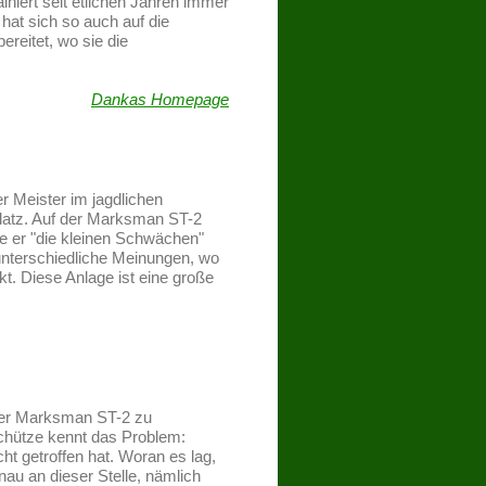
rainiert seit etlichen Jahren immer
hat sich so auch auf die
reitet, wo sie die
Dankas Homepage
 Meister im jagdlichen
Platz. Auf der Marksman ST-2
 er "die kleinen Schwächen"
nterschiedliche Meinungen, wo
t. Diese Anlage ist eine große
der Marksman ST-2 zu
tschütze kennt das Problem:
ht getroffen hat. Woran es lag,
nau an dieser Stelle, nämlich