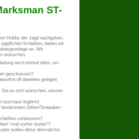
 Marksman ST-
nen Hobby der Jagd nachgehen.
 jagdlichen Schießen, bieten wir
iningsanlage an. Wir
 es wünschen.
nladung noch einmal üben, um
eben geschossen?
gewohnt oft daneben gelegen
wie Sie es sich wünschen, wissen
 durchaus legitim!)
r bestimmten Zielen/Tontauben
 Schießen verbessern?
ten “mal vorher testen”?
 (oder wollen diese demnächst